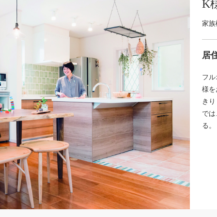
K
家族
居
フル
様を
きり
では
る