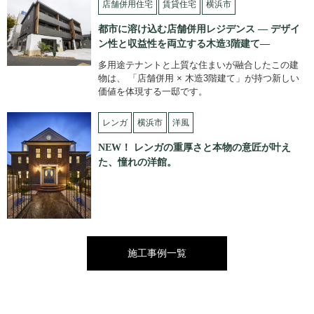
店舗併用住宅
賃貸住宅
横浜市
都市に溶け込む店舗併用レジデンス — デザイ
ン性と収益性を両立する木造3階建て—
多用途テナントと上質な住まいが融合したこの建
物は、 「店舗併用 × 木造3階建て」が持つ新しい
価値を体現する一邸です。
レンガ
横浜市
洋風
NEW！ レンガの重厚さと本物の意匠が叶え
た、憧れの洋館。
施工事例一覧