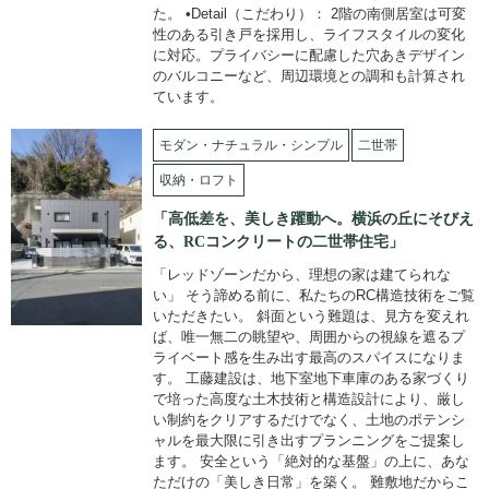
た。 •Detail（こだわり）： 2階の南側居室は可変
性のある引き戸を採用し、ライフスタイルの変化
に対応。プライバシーに配慮した穴あきデザイン
のバルコニーなど、周辺環境との調和も計算され
ています。
モダン・ナチュラル・シンプル
二世帯
収納・ロフト
「高低差を、美しき躍動へ。横浜の丘にそびえ
る、RCコンクリートの二世帯住宅」
「レッドゾーンだから、理想の家は建てられな
い」 そう諦める前に、私たちのRC構造技術をご覧
いただきたい。 斜面という難題は、見方を変えれ
ば、唯一無二の眺望や、周囲からの視線を遮るプ
ライベート感を生み出す最高のスパイスになりま
す。 工藤建設は、地下室地下車庫のある家づくり
で培った高度な土木技術と構造設計により、厳し
い制約をクリアするだけでなく、土地のポテンシ
ャルを最大限に引き出すプランニングをご提案し
ます。 安全という「絶対的な基盤」の上に、あな
ただけの「美しき日常」を築く。 難敷地だからこ