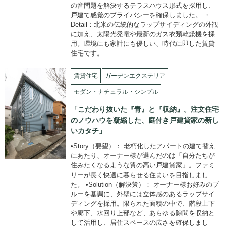
の音問題を解決するテラスハウス形式を採用し、
戸建て感覚のプライバシーを確保しました。 ・
Detail：北米の伝統的なラップサイディングの外観
に加え、太陽光発電や最新のガス衣類乾燥機を採
用。環境にも家計にも優しい、時代に即した賃貸
住宅です。
賃貸住宅
ガーデンエクステリア
モダン・ナチュラル・シンプル
「こだわり抜いた『青』と『収納』。注文住宅
のノウハウを凝縮した、庭付き戸建貸家の新し
いカタチ」
•Story（要望）： 老朽化したアパートの建て替え
にあたり、オーナー様が選んだのは「自分たちが
住みたくなるような質の高い戸建貸家」。ファミ
リーが長く快適に暮らせる住まいを目指しまし
た。 •Solution（解決策）： オーナー様お好みのブ
ルーを基調に、外壁には立体感のあるラップサイ
ディングを採用。限られた面積の中で、階段上下
や廊下、水回り上部など、あらゆる隙間を収納と
して活用し、居住スペースの広さを確保しまし