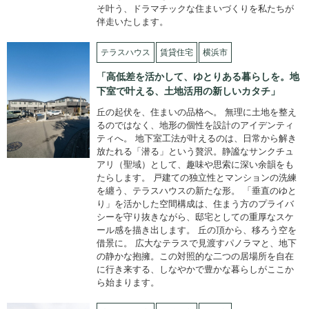
そ叶う、ドラマチックな住まいづくりを私たちが
伴走いたします。
テラスハウス
賃貸住宅
横浜市
「高低差を活かして、ゆとりある暮らしを。地
下室で叶える、土地活用の新しいカタチ」
丘の起伏を、住まいの品格へ。 無理に土地を整え
るのではなく、地形の個性を設計のアイデンティ
ティへ。 地下室工法が叶えるのは、日常から解き
放たれる「潜る」という贅沢。静謐なサンクチュ
アリ（聖域）として、趣味や思索に深い余韻をも
たらします。 戸建ての独立性とマンションの洗練
を纏う、テラスハウスの新たな形。 「垂直のゆと
り」を活かした空間構成は、住まう方のプライバ
シーを守り抜きながら、邸宅としての重厚なスケ
ール感を描き出します。 丘の頂から、移ろう空を
借景に。 広大なテラスで見渡すパノラマと、地下
の静かな抱擁。この対照的な二つの居場所を自在
に行き来する、しなやかで豊かな暮らしがここか
ら始まります。